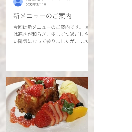
2022年3月4日
新メニューのご案内
今回は新メニューのご案内です。 最近
は寒さが和らぎ、少しずつ過ごしやす
い陽気になって参りましたが、 まだま
だ夜は冷え込みます。 今回はそんな寒
さが残る季節にぴったりな、 新メニュ
ー「東の匠豚と横田ファーム水耕栽培
レタスのしゃぶしゃぶ」のご紹介で
す。...