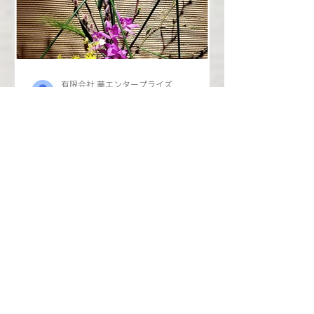
有限会社 華エンタープライズ
2020年1月17日
グラナ・パダーノチーズ
もっと見る
こんばんは、美酒佳肴 庵です。 今日
はチーズ好きには堪らない商品の紹介
です。 最近ご来店されたお客様はご存
知かもしれませんが、当店に大きなチ
ーズをご用意致しております。 このチ
ーズは「グラナパダーノチーズ」とい
い、イタリアの家庭には必ずあるとも
言われているチーズです。...