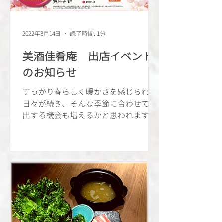
2022年3月14日
読了時間: 1分
美酒佳肴庵 出店イベント
のお知らせ
すっかり春らしく暖かさを感じられる
日々が続き、そんな季節に合わせて外
出する機会も増えるかと思われます
が、今回は当店が参加いたしますイベ
ントのお知らせです。 3/27（日）
11：00から神栖防災アリーナで、神栖
の飲食店17店が集まり、各店自慢の商
品を販売するイベント「神飯フェ...