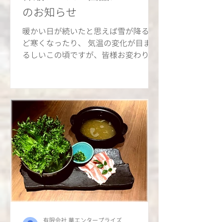
のお知らせ
暖かい日が続いたと思えば雪が降るほ
ど寒くなったり、 気温の変化が目まぐ
るしいこの頃ですが、皆様お変わりな
くお過ごしでしょうか。 遅くなりまし
たが、3/27（日）11：00から、防災ア
リーナで開催されるイベントに出品す
るメニューのお知らせです。 内容とい
たしましては...
有限会社 華エンタープライズ