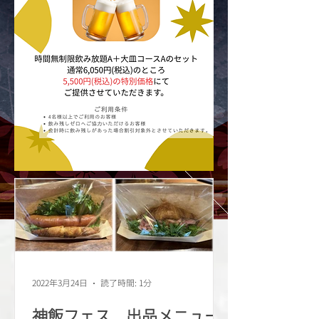
⑨絶品！常陸牛のローストビーフ
⑩自慢のローストビーフに合わせた、庵自家製
オリジナルソース
⑪やみつき！
リピート必至のスペアリブ
⑫味もボリュームも満足いただけるコース料理
（前日までのご予約で承ります）
⑬昼飲み歓迎！ランチからディナーまで14時間
通し営業中
（ランチメニューは15:30迄）
⑭独自の仕入れルートによる、他店ではお召し
上がりになれない食材を使用したお料理
⑮駐車場あり（およそ３０台駐車可）
詳細はこちら
2022年3月24日
読了時間: 1分
神飯フェス 出品メニュー