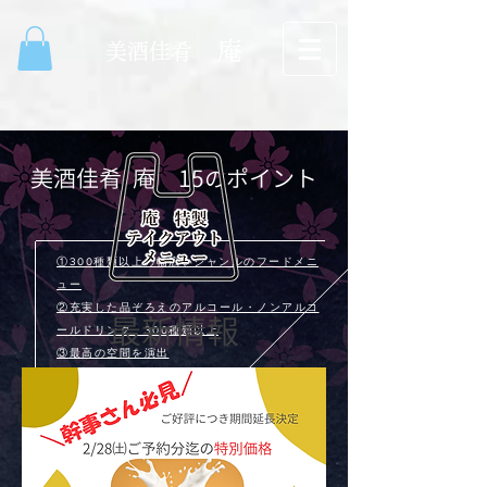
庵
​美酒佳肴
美酒佳肴 庵 15
ポイント
の
①300種類以上の幅広いジャンルのフードメニ
ュー
②充実した品ぞろえのアルコール・ノンアルコ
最新情報
ールドリンク 300種類以上
③最高の空間を演出
④イチオシ！常陸牛を使った贅沢ランチ
⑤業界初！お口に合わなければ返品可能！
⑥地域一番店への挑戦
⑦徹底的にお客様対応
⑧最大24名様までの宴会が可能