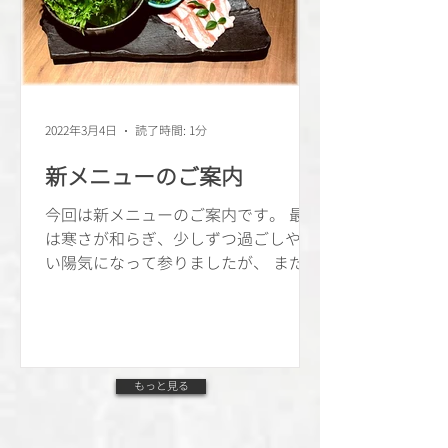
2022年3月4日
読了時間: 1分
新メニューのご案内
今回は新メニューのご案内です。 最近
は寒さが和らぎ、少しずつ過ごしやす
い陽気になって参りましたが、 まだま
だ夜は冷え込みます。 今回はそんな寒
さが残る季節にぴったりな、 新メニュ
ー「東の匠豚と横田ファーム水耕栽培
レタスのしゃぶしゃぶ」のご紹介で
す。...
もっと見る