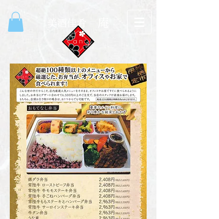
庵
​美酒佳肴