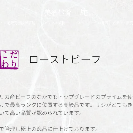
庵
​美酒佳肴
・自動販売機設置店舗
よくある質問
メニュー
お弁当・デザート販
​ローストビーフ
リカ産ビーフのなかでもトップグレードのプライムを使
けで最高ランクに位置する高級品です。サシがとてもき
いて高い品質が認められています。
で管理し極上の逸品に仕上げております。