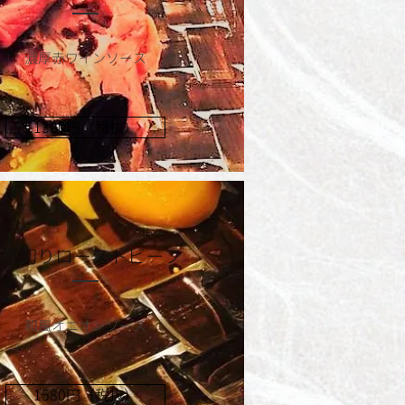
​濃厚赤ワインソース
1380円（税抜）
​厚切りローストビーフ
和風オニオンソース
1580円（税抜）