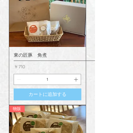
東の匠豚 角煮
価格
￥710
カートに追加する
物販