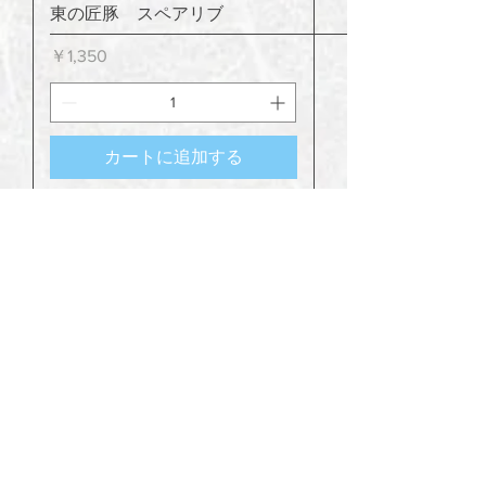
東の匠豚 スペアリブ
価格
￥1,350
カートに追加する
物販
常陸牛 ビーフシチュー
価格
￥1,950