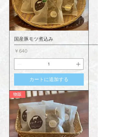
国産豚モツ煮込み
価格
￥640
カートに追加する
物販