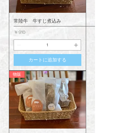
常陸牛 牛すじ煮込み
価格
￥910
カートに追加する
物販