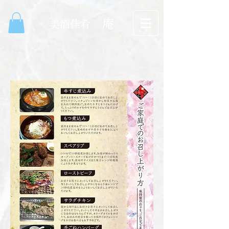
庵
​美酒佳肴