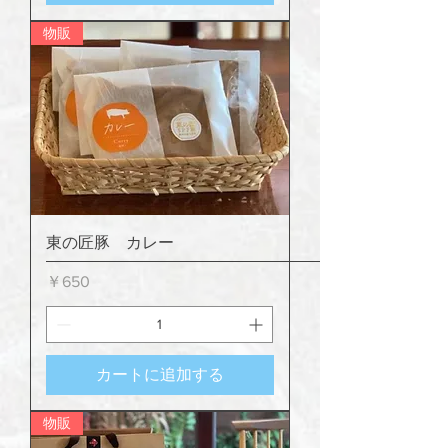
物販
東の匠豚 カレー
価格
￥650
カートに追加する
物販