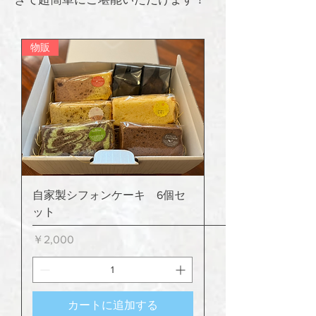
物販
自家製シフォンケーキ 6個セ
ット
価格
￥2,000
カートに追加する