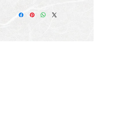
プライバシーポリシー
特定商取引法に基づく表示
美酒佳肴 庵 －ビシュカコウ アン－
茨城県神栖市知手5202
TEL
0299-77-5567
営業時間 AM 11:00～PM24:00