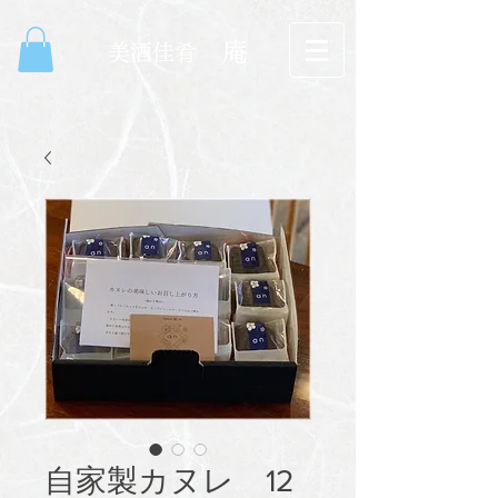
庵
​美酒佳肴
自家製カヌレ 12