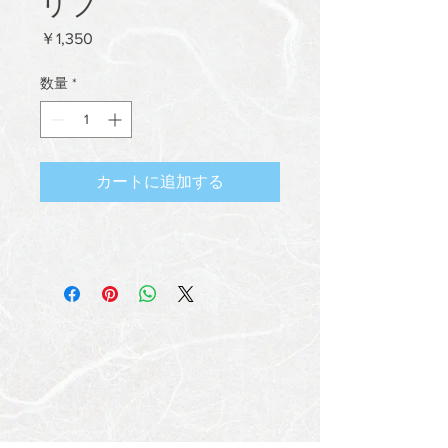
リブ
価
￥1,350
格
数量
*
カートに追加する
プライバシーポリシー