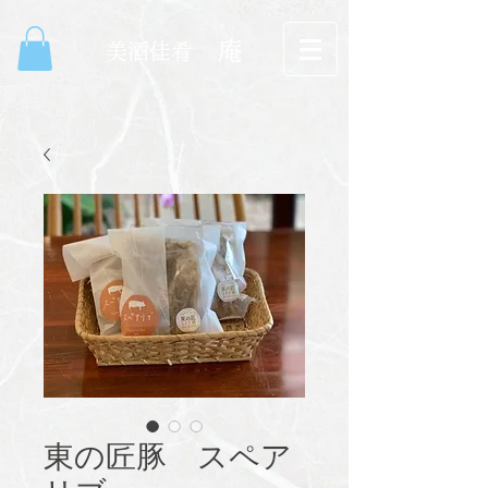
庵
​美酒佳肴
東の匠豚 スペア