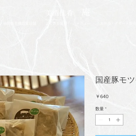
庵
​美酒佳肴
・自動販売機設置店舗
よくある質問
メニュー
お弁当・デザート販
国産豚モツ
価
￥640
格
数量
*