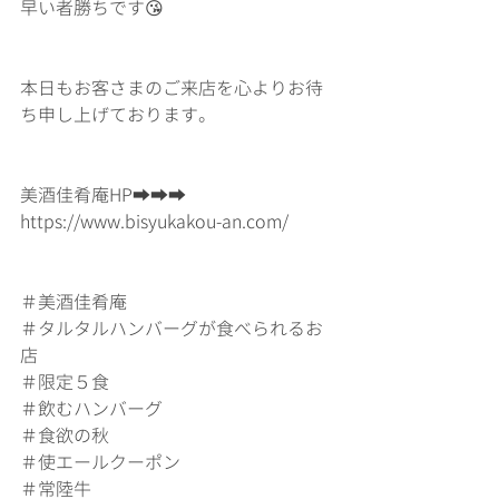
早い者勝ちです😘
本日もお客さまのご来店を心よりお待
ち申し上げております。
美酒佳肴庵HP➡➡➡
https://www.bisyukakou-an.com/
＃美酒佳肴庵
＃タルタルハンバーグが食べられるお
店
＃限定５食
＃飲むハンバーグ
＃食欲の秋
＃使エールクーポン
＃常陸牛