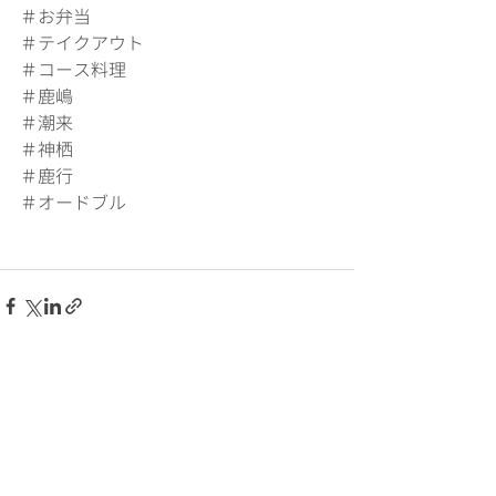
＃お弁当
＃テイクアウト
＃コース料理
＃鹿嶋
＃潮来
＃神栖
＃鹿行
＃オードブル
最新記事
すべて表示