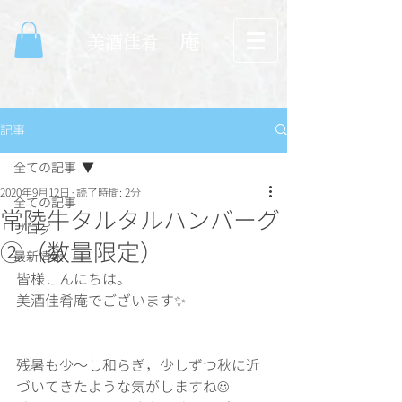
庵
​美酒佳肴
記事
全ての記事
2020年9月12日
読了時間: 2分
全ての記事
常陸牛タルタルハンバーグ
ブログ
②（数量限定）
最新情報
皆様こんにちは。
美酒佳肴庵でございます✨
残暑も少～し和らぎ，少しずつ秋に近
づいてきたような気がしますね☺️