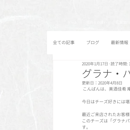
ホーム
他店との違い
店舗案内
全ての記事
ブログ
最新情報
2020年1月17日
読了時間: 
グラナ・
更新日：
2020年4月8日
 こんばんは、美酒佳肴 
今日はチーズ好きには堪
最近ご来店されたお客様
このチーズは「グラナパ
す。  