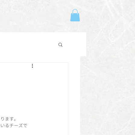
売
物販
お問い合わせ
More
おります。
ているチーズで