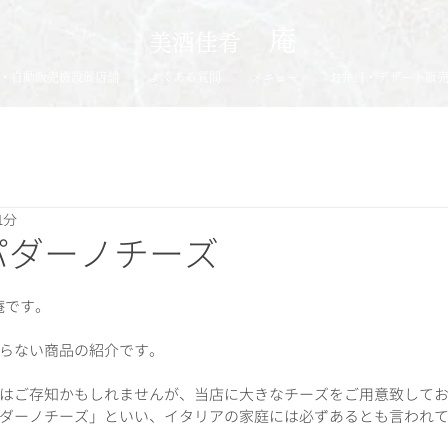
庵
​美酒佳肴
・自動販売機設置店舗
よくある質問
メニュー
お弁当・デザート販
1分
パダーノチーズ
庵です。
らない商品の紹介です。
はご存知かもしれませんが、当店に大きなチーズをご用意致して
ダーノチーズ」といい、イタリアの家庭には必ずあるとも言われ