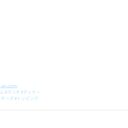
u-an.com/
ム
#ランチ
#ディナー
ノチーズ
#トッピング