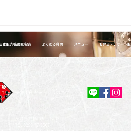
新メニューのご案内
期間
自動販売機設置店舗
よくある質問
メニュー
お弁当・デザート販
プライバシーポリシー
特定商取引法に基づく表示
美酒佳肴 庵 －ビシュカコウ アン－
茨城県神栖市知手5202
TEL 0299-77-5567