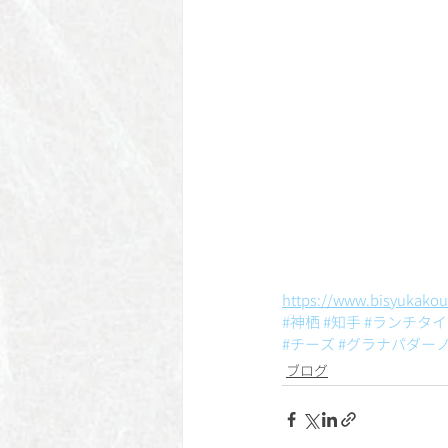
https://www.bisyukako
#神栖
#知手
#ランチタイ
#チーズ
#グラナパダー
ブログ